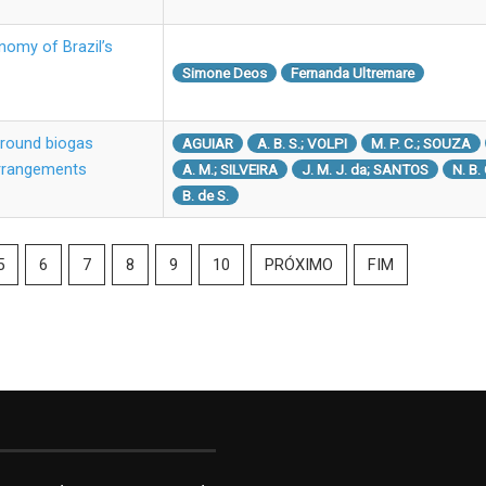
nomy of Brazil’s
Simone Deos
Fernanda Ultremare
-round biogas
AGUIAR
A. B. S.; VOLPI
M. P. C.; SOUZA
 arrangements
A. M.; SILVEIRA
J. M. J. da; SANTOS
N. B.
B. de S.
5
6
7
8
9
10
PRÓXIMO
FIM