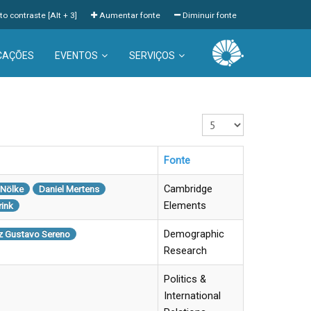
to contraste [Alt + 3]
Aumentar fonte
Diminuir fonte
CAÇÕES
EVENTOS
SERVIÇOS
Exibir #
Fonte
Cambridge
 Nölke
Daniel Mertens
Elements
ink
Demographic
z Gustavo Sereno
Research
Politics &
International