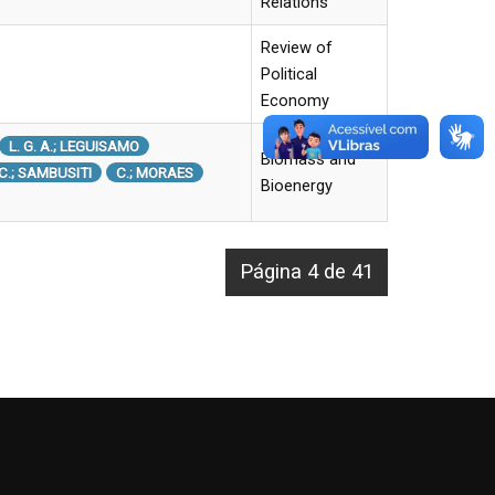
Relations
Review of
Political
Economy
L. G. A.; LEGUISAMO
Biomass and
 C.; SAMBUSITI
C.; MORAES
Bioenergy
Página 4 de 41