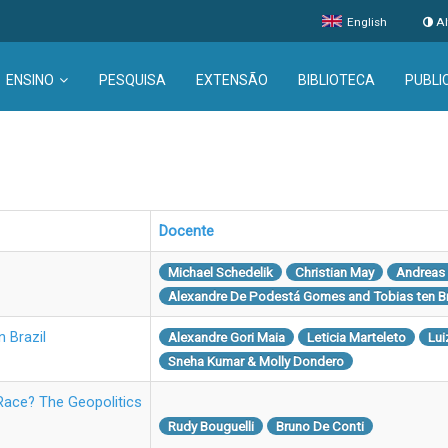
English
Al
ENSINO
PESQUISA
EXTENSÃO
BIBLIOTECA
PUBLI
Docente
Michael Schedelik
Christian May
Andreas
Alexandre De Podestá Gomes and Tobias ten Br
 Brazil
Alexandre Gori Maia
Leticia Marteleto
Lui
Sneha Kumar & Molly Dondero
Race? The Geopolitics
Rudy Bouguelli
Bruno De Conti