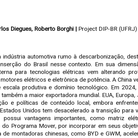
arlos Diegues, Roberto Borghi |
Project DIP-BR (UFRJ)
da indústria automotiva rumo à descarbonização, d
 inserção do Brasil nesse contexto. Em sua dimens
erna para tecnologias elétricas vem alterando pro
 motores elétricos e eletrônica de potência. A China 
nde escala produtiva e domínio tecnológico. Em 20
se também a maior exportadora mundial. EUA, Europa,
lação e políticas de conteúdo local, embora enfre
 Estados Unidos tem desacelerado a transição para ve
s possui vantagens importantes, como matriz elét
ia do Programa Mover, por incorporar em seus objeti
 de montadoras chinesas, como BYD e GWM, acelero