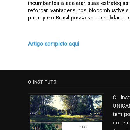
incumbentes a acelerar suas estratégias 
reforçar vantagens nos biocombustíveis 
para que o Brasil possa se consolidar co
Artigo completo aqui
O INSTITUTO
O Ins
UNICAM
tem po
do en