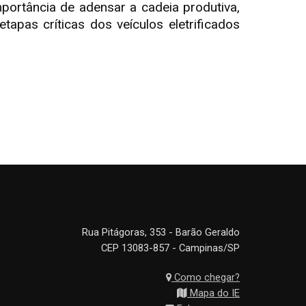
mportância de adensar a cadeia produtiva,
apas críticas dos veículos eletrificados
Rua Pitágoras, 353 - Barão Geraldo
CEP 13083-857 - Campinas/SP
Como chegar?
Mapa do IE