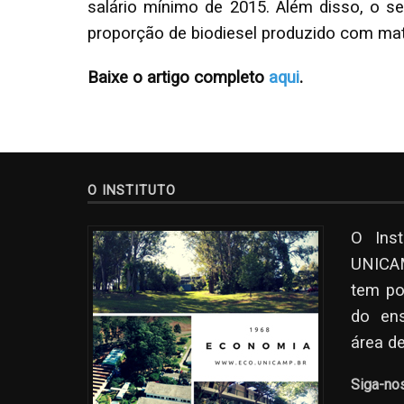
salário mínimo de 2015. Além disso, o s
proporção de biodiesel produzido com matér
Baixe o artigo completo
aqui
.
O INSTITUTO
O Ins
UNICAM
tem po
do en
área d
Siga-no