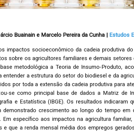
Márcio Buainain e Marcelo Pereira da Cunha |
Estudos 
os impactos socioeconômico da cadeia produtiva do bio
retos sobre os agricultores familiares e demais setores
o base metodológica a Teoria de Insumo-Produto, a
ntender a estrutura do setor do biodiesel e da agricu
lvidos por toda a extensão da cadeia produtiva para 
zou-se como principal base de dados a Matriz de 
ografia e Estatística (IBGE). Os resultados indicaram
em demonstrado crescimento ao longo do tempo em 
al. Em específico aos impactos na agricultura familia
s e que a renda mensal média dos empregos gerados 