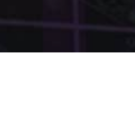
CURSO
Objetivo do Curso
Apresentar os conceitos e as operações realizadas
nos mercados de ações, renda fixa e derivativos,
bem como explorar aspectos associados à formação
de carteiras de investimento.
Público-Alvo